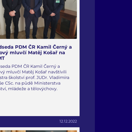
dseda PDM ČR Kamil Černý a
kový mluvčí Matěj Košař na
MT
seda PDM ČR Kamil Černý a
ový mluvčí Matěj Košař navštívili
stra školství prof. JUDr. Vladimíra
še CSc. na půdě Ministerstva
ství, mládeže a tělovýchovy.
12.12.2022