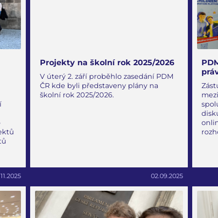
Projekty na školní rok 2025/2026
PDM
prá
V úterý 2. září proběhlo zasedání PDM
ČR kde byli představeny plány na
Zást
školní rok 2025/2026.
mezi
í
spol
disk
o
onli
ektů
rozh
tů
.11.2025
02.09.2025