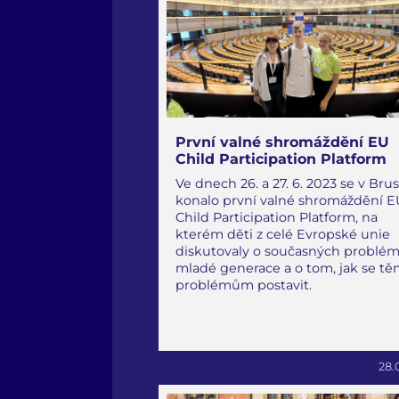
První valné shromáždění EU
Child Participation Platform
Ve dnech 26. a 27. 6. 2023 se v Bru
konalo první valné shromáždění E
Child Participation Platform, na
kterém děti z celé Evropské unie
diskutovaly o současných problé
mladé generace a o tom, jak se tě
problémům postavit.
28.