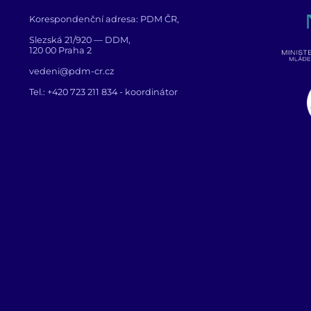
Korespondenční adresa: PDM ČR,
Slezská 21/920 — DDM,
120 00 Praha 2
vedeni@pdm-cr.cz
Tel.:
+420 723 211 834
- koordinátor