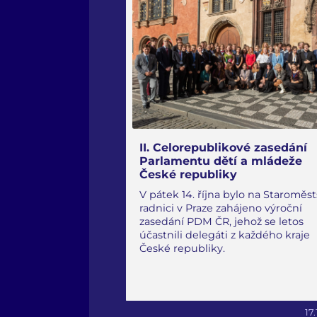
II. Celorepublikové zasedání
Parlamentu dětí a mládeže
České republiky
V pátek 14. října bylo na Staroměs
radnici v Praze zahájeno výroční
zasedání PDM ČR, jehož se letos
účastnili delegáti z každého kraje
České republiky.
17