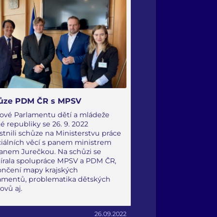
ůze PDM ČR s MPSV
ové Parlamentu dětí a mládeže
é republiky se 26. 9. 2022
stnili schůze na Ministerstvu práce
ciálních věcí s panem ministrem
anem Jurečkou. Na schůzi se
írala spolupráce MPSV a PDM ČR,
nčení mapy krajských
amentů, problematika dětských
vů aj.
26.09.2022