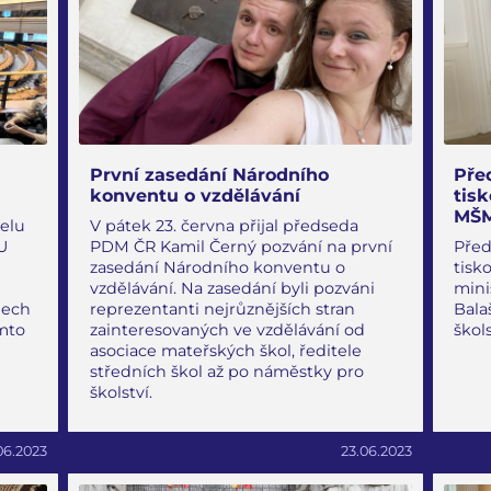
První zasedání Národního
Pře
konventu o vzdělávání
tis
MŠ
selu
V pátek 23. června přijal předseda
U
PDM ČR Kamil Černý pozvání na první
Před
zasedání Národního konventu o
tisk
vzdělávání. Na zasedání byli pozváni
mini
mech
reprezentanti nejrůznějších stran
Bala
mto
zainteresovaných ve vzdělávání od
škol
asociace mateřských škol, ředitele
středních škol až po náměstky pro
školství.
06.2023
23.06.2023