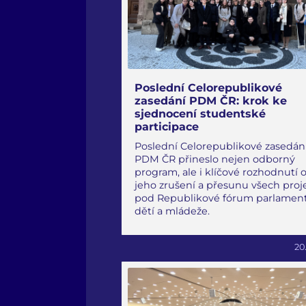
Poslední Celorepublikové
zasedání PDM ČR: krok ke
sjednocení studentské
participace
Poslední Celorepublikové zasedán
PDM ČR přineslo nejen odborný
program, ale i klíčové rozhodnutí 
jeho zrušení a přesunu všech proj
pod Republikové fórum parlamen
dětí a mládeže.
20