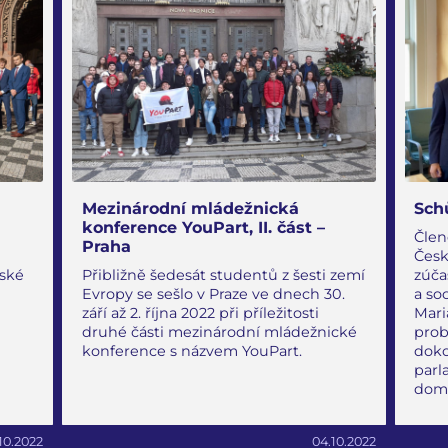
Mezinárodní mládežnická
Sch
konference YouPart, II. část –
Člen
Praha
Česk
tské
Přibližně šedesát studentů z šesti zemí
zúča
Evropy se sešlo v Praze ve dnech 30.
a so
září až 2. října 2022 při příležitosti
Mari
druhé části mezinárodní mládežnické
prob
konference s názvem YouPart.
doko
parl
domo
.10.2022
04.10.2022