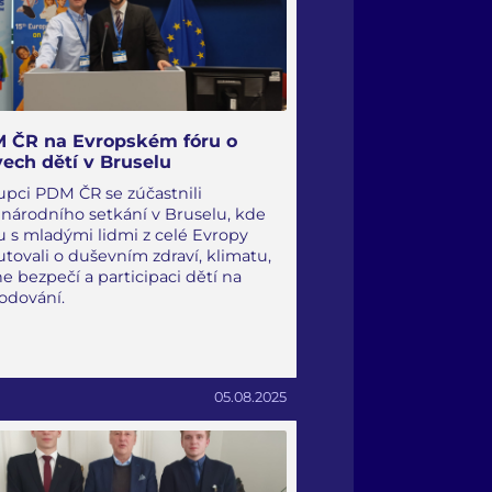
 ČR na Evropském fóru o
vech dětí v Bruselu
upci PDM ČR se zúčastnili
národního setkání v Bruselu, kde
u s mladými lidmi z celé Evropy
utovali o duševním zdraví, klimatu,
ne bezpečí a participaci dětí na
odování.
05.08.2025